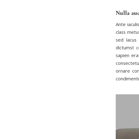
Nulla auc
Ante iacul
class metus
sed lacus
dictumst 
sapien era
consectetu
ornare con
condimentu