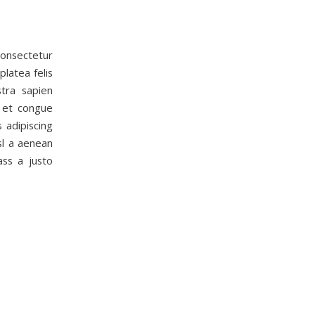
consectetur
platea felis
tra sapien
 et congue
 adipiscing
sl a aenean
ass a justo