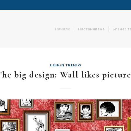
Начало
Настаняване
Бизнес з
DESIGN TRENDS
The big design: Wall likes picture