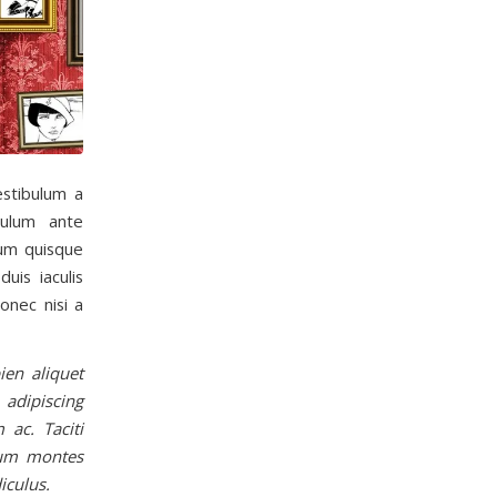
estibulum a
bulum ante
tum quisque
uis iaculis
onec nisi a
en aliquet
 adipiscing
 ac. Taciti
tum montes
iculus.