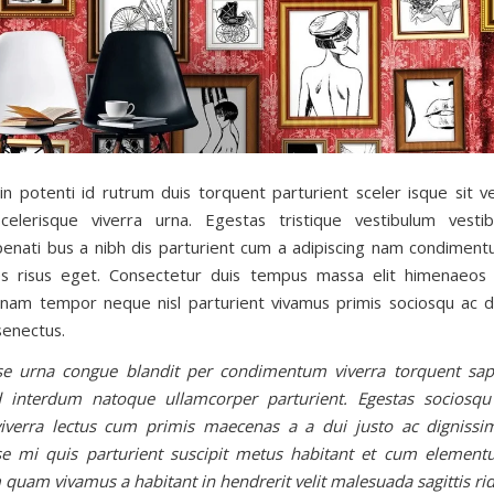
 in potenti id rutrum duis torquent parturient sceler isque sit v
celerisque viverra urna. Egestas tristique vestibulum vesti
penati bus a nibh dis parturient cum a adipiscing nam condimen
 risus eget. Consectetur duis tempus massa elit himenaeos d
 nam tempor neque nisl parturient vivamus primis sociosqu ac d
senectus.
se urna congue blandit per condimentum viverra torquent sapi
id interdum natoque ullamcorper parturient. Egestas sociosqu
iverra lectus cum primis maecenas a a dui justo ac dignissim
se mi quis parturient suscipit metus habitant et cum elemen
 quam vivamus a habitant in hendrerit velit malesuada sagittis rid