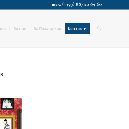
тел: (+359) 887 20 89 60
ала
За нас
За Пазарджик
Контакти
s